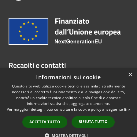
Recapiti e contatti
×
Pec:
Informazioni sui cookie
comune.peschieraborromeo@pec.regione.lombardia.it
Questo sito web utilizza cookie tecnici e assimilati strettamente
necessari al corretto funzionamento e alla navigazione del sito,
nonché un cookie tecnico analitico al solo fine di elaborare
informazioni statistiche, aggregate e anonime.
RSS
Copyright © 2026 • Portale
Per maggiori dettagli, può consultare la cookie policy al seguente
link
Accessibilità
Opendata • Powered by
Privacy
Municipium
Accesso
•
RIFIUTA TUTTO
ACCETTA TUTTO
Cookie
redazione
Mappa del sito
MOSTRA DETTAGLI